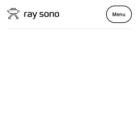
Menu
AI Monday®